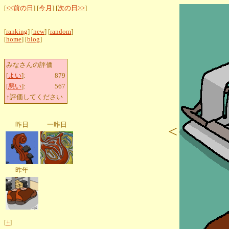
[
<<前の日
] [
今月
] [
次の日>>
]
[
ranking
] [
new
] [
random
]
[
home
] [
blog
]
みなさんの評価
[
よい
]:
879
[
悪い
]:
567
↑評価してください
昨日
一昨日
<
昨年
[
+
]