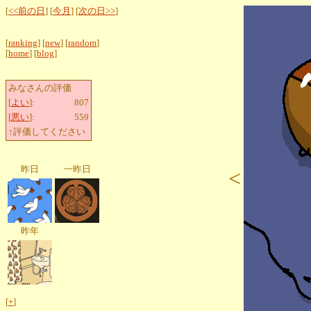
[
<<前の日
] [
今月
] [
次の日>>
]
[
ranking
] [
new
] [
random
]
[
home
] [
blog
]
みなさんの評価
[
よい
]:
807
[
悪い
]:
559
↑評価してください
昨日
一昨日
<
昨年
[
+
]