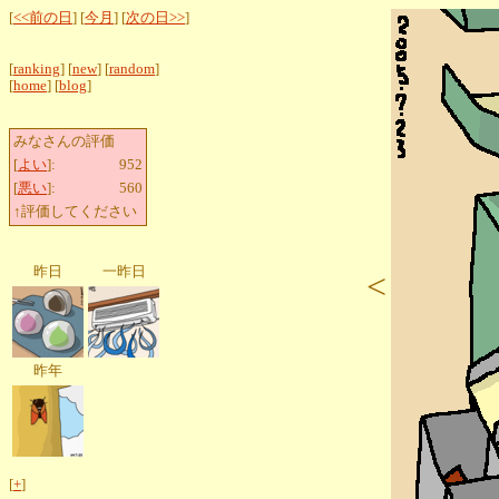
[
<<前の日
] [
今月
] [
次の日>>
]
[
ranking
] [
new
] [
random
]
[
home
] [
blog
]
みなさんの評価
[
よい
]:
952
[
悪い
]:
560
↑評価してください
昨日
一昨日
<
昨年
[
+
]