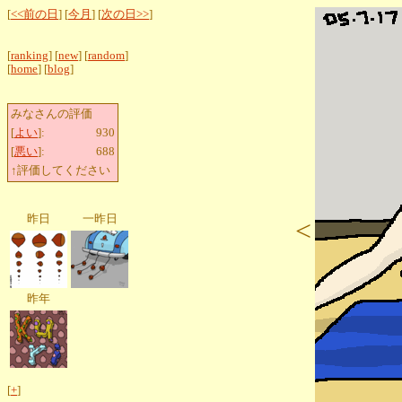
[
<<前の日
] [
今月
] [
次の日>>
]
[
ranking
] [
new
] [
random
]
[
home
] [
blog
]
みなさんの評価
[
よい
]:
930
[
悪い
]:
688
↑評価してください
昨日
一昨日
<
昨年
[
+
]