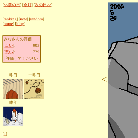
[
<<前の日
] [
今月
] [
次の日>>
]
[
ranking
] [
new
] [
random
]
[
home
] [
blog
]
みなさんの評価
[
よい
]:
992
[
悪い
]:
729
↑評価してください
昨日
一昨日
<
昨年
[
+
]