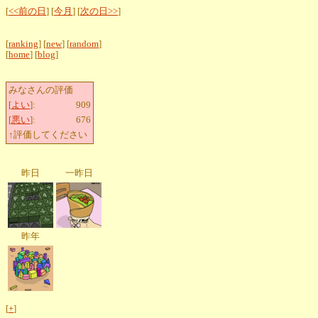
[
<<前の日
] [
今月
] [
次の日>>
]
[
ranking
] [
new
] [
random
]
[
home
] [
blog
]
みなさんの評価
[
よい
]:
909
[
悪い
]:
676
↑評価してください
昨日
一昨日
昨年
[
+
]