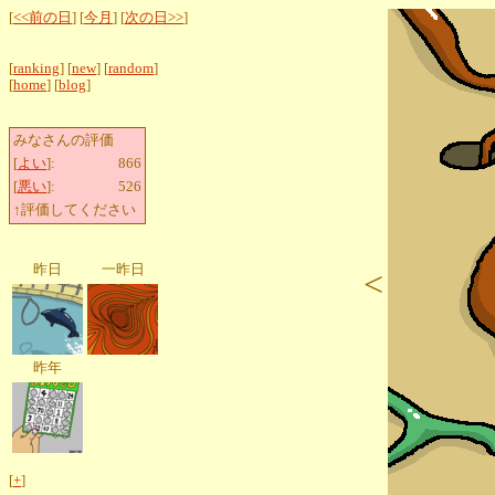
[
<<前の日
] [
今月
] [
次の日>>
]
[
ranking
] [
new
] [
random
]
[
home
] [
blog
]
みなさんの評価
[
よい
]:
866
[
悪い
]:
526
↑評価してください
昨日
一昨日
<
昨年
[
+
]