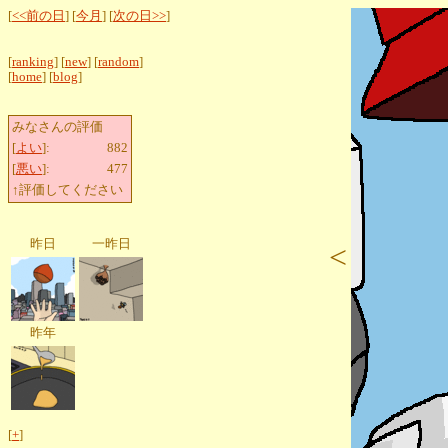
[
<<前の日
] [
今月
] [
次の日>>
]
[
ranking
] [
new
] [
random
]
[
home
] [
blog
]
みなさんの評価
[
よい
]:
882
[
悪い
]:
477
↑評価してください
昨日
一昨日
<
昨年
[
+
]