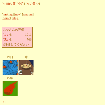
[
<<前の日
] [
今月
] [
次の日>>
]
[
ranking
] [
new
] [
random
]
[
home
] [
blog
]
みなさんの評価
[
よい
]:
1011
[
悪い
]:
706
↑評価してください
昨日
一昨日
昨年
[
+
]