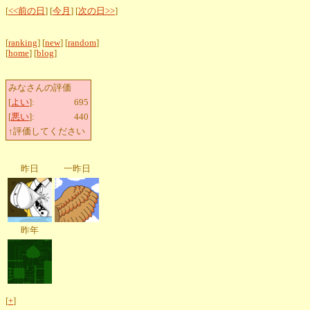
[
<<前の日
] [
今月
] [
次の日>>
]
[
ranking
] [
new
] [
random
]
[
home
] [
blog
]
みなさんの評価
[
よい
]:
695
[
悪い
]:
440
↑評価してください
昨日
一昨日
昨年
[
+
]