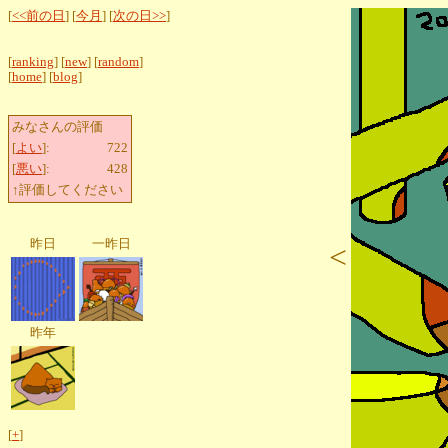
[
<<前の日
] [
今月
] [
次の日>>
]
[
ranking
] [
new
] [
random
]
[
home
] [
blog
]
みなさんの評価
[
よい
]:
722
[
悪い
]:
428
↑評価してください
昨日
一昨日
<
昨年
[
+
]