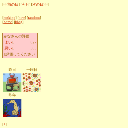
[
<<前の日
] [
今月
] [
次の日>>
]
[
ranking
] [
new
] [
random
]
[
home
] [
blog
]
みなさんの評価
[
よい
]:
827
[
悪い
]:
583
↑評価してください
昨日
一昨日
昨年
[
+
]