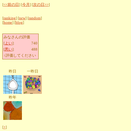
[
<<前の日
] [
今月
] [
次の日>>
]
[
ranking
] [
new
] [
random
]
[
home
] [
blog
]
みなさんの評価
[
よい
]:
740
[
悪い
]:
488
↑評価してください
昨日
一昨日
昨年
[
+
]