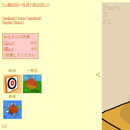
[
<<前の日
] [
今月
] [
次の日>>
]
[
ranking
] [
new
] [
random
]
[
home
] [
blog
]
みなさんの評価
[
よい
]:
822
[
悪い
]:
453
↑評価してください
昨日
一昨日
<
昨年
[
+
]