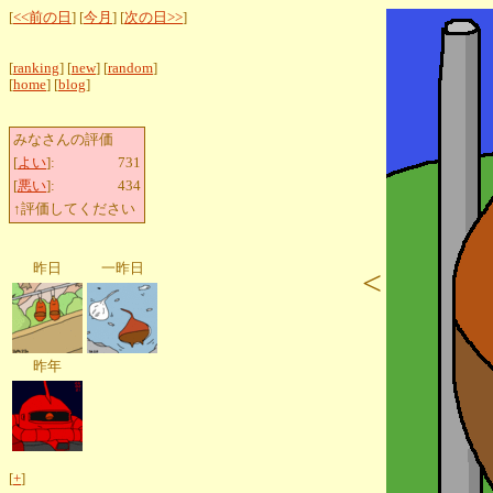
[
<<前の日
] [
今月
] [
次の日>>
]
[
ranking
] [
new
] [
random
]
[
home
] [
blog
]
みなさんの評価
[
よい
]:
731
[
悪い
]:
434
↑評価してください
昨日
一昨日
<
昨年
[
+
]