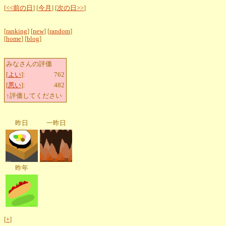
[
<<前の日
] [
今月
] [
次の日>>
]
[
ranking
] [
new
] [
random
]
[
home
] [
blog
]
みなさんの評価
[
よい
]:
762
[
悪い
]:
482
↑評価してください
昨日
一昨日
昨年
[
+
]