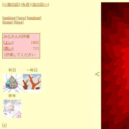
[
<<前の日
] [
今月
] [
次の日>>
]
[
ranking
] [
new
] [
random
]
[
home
] [
blog
]
みなさんの評価
[
よい
]:
1002
[
悪い
]:
715
↑評価してください
昨日
一昨日
<
昨年
[
+
]