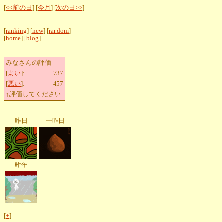
[
<<前の日
] [
今月
] [
次の日>>
]
[
ranking
] [
new
] [
random
]
[
home
] [
blog
]
みなさんの評価
[
よい
]:
737
[
悪い
]:
457
↑評価してください
昨日
一昨日
昨年
[
+
]