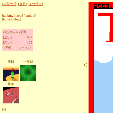
[
<<前の日
] [
今月
] [
次の日>>
]
[
ranking
] [
new
] [
random
]
[
home
] [
blog
]
みなさんの評価
[
よい
]:
672
[
悪い
]:
405
↑評価してください
昨日
一昨日
<
昨年
[
+
]