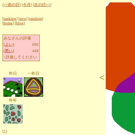
[
<<前の日
] [
今月
] [
次の日>>
]
[
ranking
] [
new
] [
random
]
[
home
] [
blog
]
みなさんの評価
[
よい
]:
690
[
悪い
]:
448
↑評価してください
昨日
一昨日
<
昨年
[
+
]