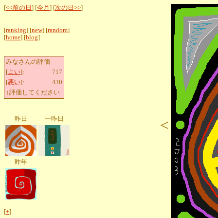
[
<<前の日
] [
今月
] [
次の日>>
]
[
ranking
] [
new
] [
random
]
[
home
] [
blog
]
みなさんの評価
[
よい
]:
717
[
悪い
]:
430
↑評価してください
昨日
一昨日
<
昨年
[
+
]