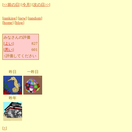
[
<<前の日
] [
今月
] [
次の日>>
]
[
ranking
] [
new
] [
random
]
[
home
] [
blog
]
みなさんの評価
[
よい
]:
827
[
悪い
]:
601
↑評価してください
昨日
一昨日
昨年
[
+
]