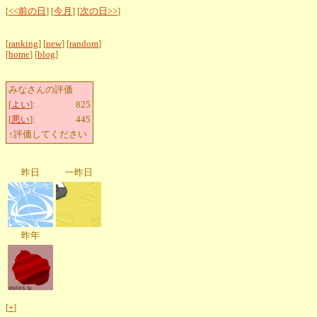
[
<<前の日
] [
今月
] [
次の日>>
]
[
ranking
] [
new
] [
random
]
[
home
] [
blog
]
みなさんの評価
[
よい
]:
825
[
悪い
]:
445
↑評価してください
昨日
一昨日
昨年
[
+
]