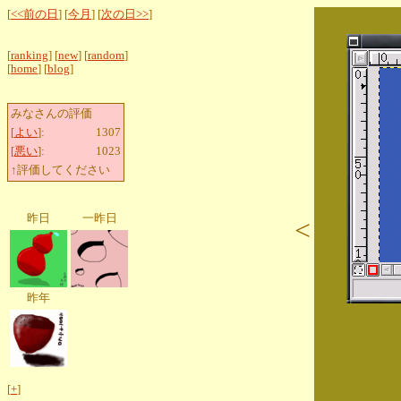
[
<<前の日
] [
今月
] [
次の日>>
]
[
ranking
] [
new
] [
random
]
[
home
] [
blog
]
みなさんの評価
[
よい
]:
1307
[
悪い
]:
1023
↑評価してください
昨日
一昨日
<
昨年
[
+
]