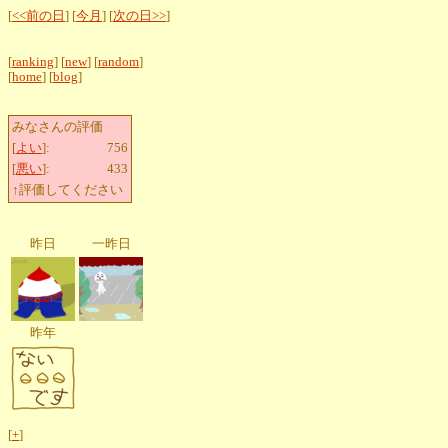
[
<<前の日
] [
今月
] [
次の日>>
]
[
ranking
] [
new
] [
random
]
[
home
] [
blog
]
みなさんの評価
[
よい
]:
756
[
悪い
]:
433
↑評価してください
昨日
一昨日
昨年
[
+
]