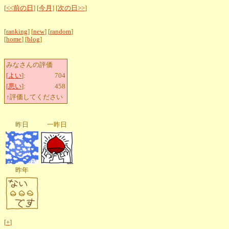
[
<<前の日
] [
今月
] [
次の日>>
]
[
ranking
] [
new
] [
random
]
[
home
] [
blog
]
みなさんの評価
[
よい
]:
704
[
悪い
]:
458
↑評価してください
昨日
一昨日
昨年
[
+
]