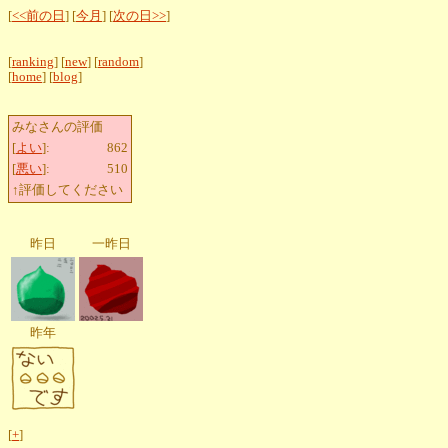
[
<<前の日
] [
今月
] [
次の日>>
]
[
ranking
] [
new
] [
random
]
[
home
] [
blog
]
みなさんの評価
[
よい
]:
862
[
悪い
]:
510
↑評価してください
昨日
一昨日
昨年
[
+
]