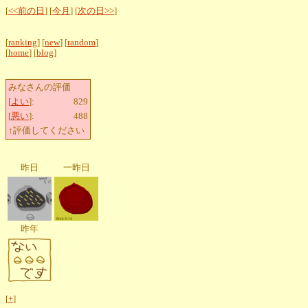
[
<<前の日
] [
今月
] [
次の日>>
]
[
ranking
] [
new
] [
random
]
[
home
] [
blog
]
みなさんの評価
[
よい
]:
829
[
悪い
]:
488
↑評価してください
昨日
一昨日
昨年
[
+
]