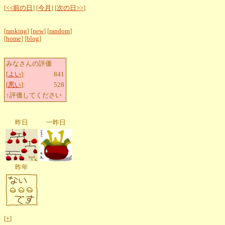
[
<<前の日
] [
今月
] [
次の日>>
]
[
ranking
] [
new
] [
random
]
[
home
] [
blog
]
みなさんの評価
[
よい
]:
841
[
悪い
]:
528
↑評価してください
昨日
一昨日
昨年
[
+
]