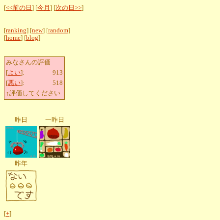
[
<<前の日
] [
今月
] [
次の日>>
]
[
ranking
] [
new
] [
random
]
[
home
] [
blog
]
みなさんの評価
[
よい
]:
913
[
悪い
]:
518
↑評価してください
昨日
一昨日
昨年
[
+
]