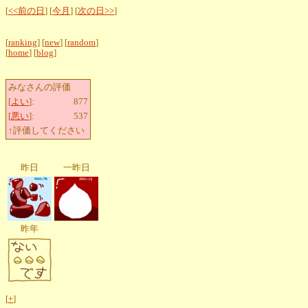
[
<<前の日
] [
今月
] [
次の日>>
]
[
ranking
] [
new
] [
random
]
[
home
] [
blog
]
みなさんの評価
[
よい
]:
877
[
悪い
]:
537
↑評価してください
昨日
一昨日
昨年
[
+
]