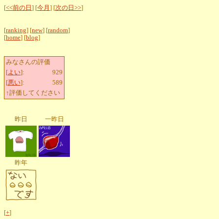
[
<<前の日
] [
今月
] [
次の日>>
]
[
ranking
] [
new
] [
random
]
[
home
] [
blog
]
みなさんの評価
[
よい
]:
929
[
悪い
]:
589
↑評価してください
昨日
一昨日
昨年
[
+
]